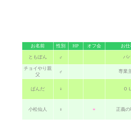
お名前
性別
HP
オフ会
お仕
ともぽん
パ
♂
チョイやり親
専業
♂
父
ぱんだ
♀
Ｏ
小松仙人
♀
正義の