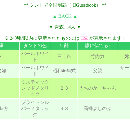
** タントで全国制覇（旧Guestbook） **
▲ BACK ▲
▼ 青森…4人 ▼
※ 24時間以内に更新されたものには
が表示されます！
事
タントの色
年齢
誰に似てる?
パールホワイ
パ
三十路
竹内力
嫁
ト
パールホワイ
サー
主婦
昭和46年式
父親
ト
ミスティック
Ｌ
レッドメタリ
２３
うちのかーちゃん
ック
ブライトシル
味方
バーメタリッ
３３
高橋よしのぶ
ク