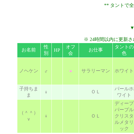
** タントで全国
▼
※ 24時間以内に更新
性
オフ
タントの
お名前
お仕事
HP
別
会
色
ノヘケン
サラリーマン
ホワイト
♂
子持ちま
パールホ
ＯＬ
♀
ま
ワイト
ディープ
パープル
（＾＾）
♀
ＯＬ
クリスタ
ｖ
ルメタリ
ック