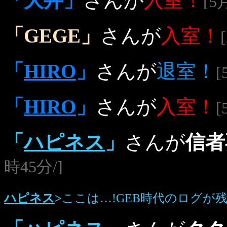
「大丼」
さんが
入室！
[5
「GEGE」
さんが
入室！
「
HIRO
」
さんが
退室！
[
「
HIRO
」
さんが
入室！
[
「
ハピネス
」
さんが
信者
時45分/]
ハピネス
>
ここは…!GEB時代のログが残