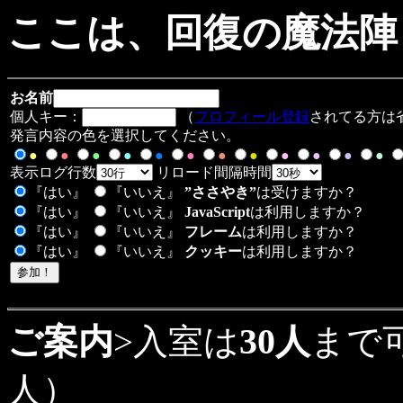
ここは、回復の魔法陣 
お名前
個人キー：
（
プロフィール登録
されてる方は
発言内容の色を選択してください。
●
●
●
●
●
●
●
●
●
●
●
●
表示ログ行数
リロード間隔時間
『はい』
『いいえ』
”ささやき”
は受けますか？
『はい』
『いいえ』
JavaScript
は利用しますか？
『はい』
『いいえ』
フレーム
は利用しますか？
『はい』
『いいえ』
クッキー
は利用しますか？
30
ご案内
>入室は
人
まで
人）