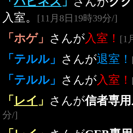
「
ハピネス
」
さんが
クク
入室。
[11月8日19時39分/]
「ホゲ」
さんが
入室！
[1
「テルル」
さんが
退室！
「テルル」
さんが
入室！
「
レイ
」
さんが
信者専用
分/]