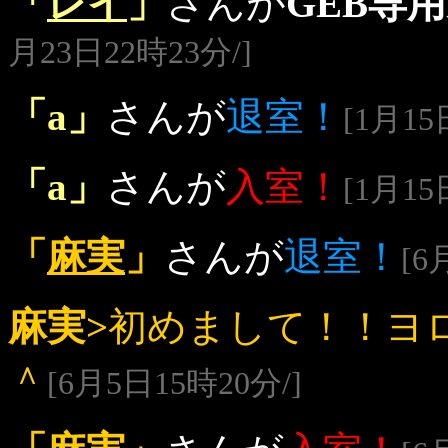
「
レイ
」
さんが
GEB専
月23日22時23分/]
「a」
さんが
退室！
[1月15
「a」
さんが
入室！
[1月15
「
麻実
」
さんが
退室！
[6
麻実>
初めまして！！ヨ
＾
[6月5日15時20分/]