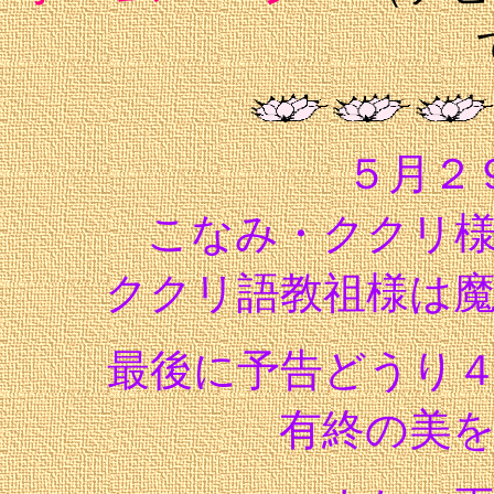
５月２
こなみ・ククリ
ククリ語教祖様は
最後に予告どうり
有終の美