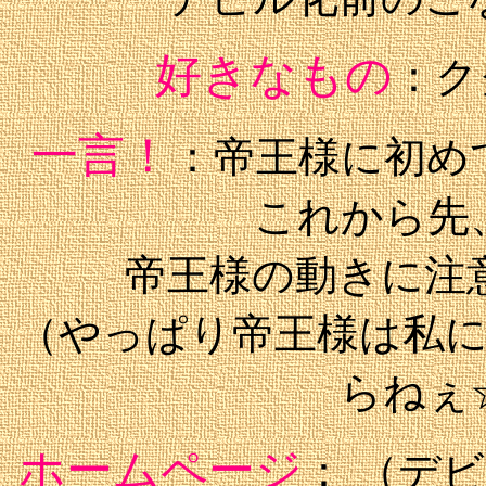
好きなもの
：ク
一言！
：帝王様に初め
これから先
帝王様の動きに注
（やっぱり帝王様は私
らねぇ
ホームページ
： （デ