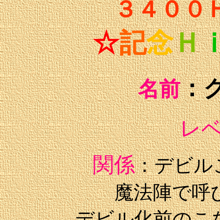
３４００
☆
記
念
Ｈ
：
名前
レ
関係
：デビル
魔法陣で呼
デビル化前のこ