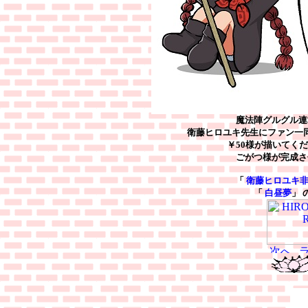
魔法陣グルグル連
衛藤ヒロユキ先生にファン一
￥50様が描いてく
ごがつ様が完成さ
「
衛藤ヒロユキ非
「
白昼夢
」 