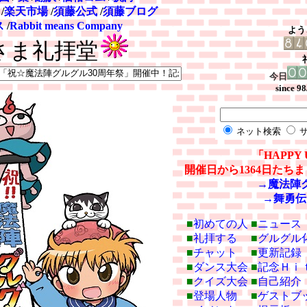
/
楽天市場
/
須藤公式
/
須藤ブログ
ス
/
Rabbit means Company
よう
さま礼拝堂
今日
since 98
ネット検索
サ
「HAPPY 
開催日から1364日たち
→魔法陣
→舞勇伝
■
初めての人
■
ニュース
■
礼拝する
■
グルグル
■
チャット
■
更新記録
■
ダンス大会
■
記念Ｈｉ
■
クイズ大会
■
自己紹介
■
登場人物
■
ゲストブ