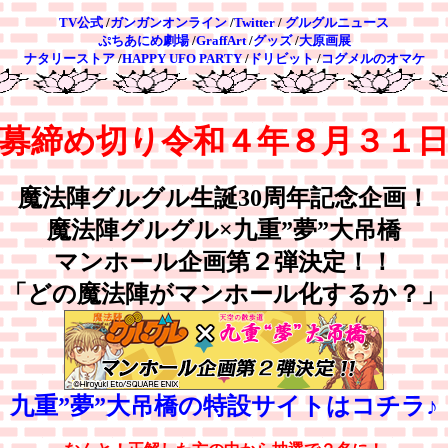
TV公式
/
ガンガンオンライン
/
Twitter
/
グルグルニュース
ぷちあにめ劇場
/
GraffArt
/
グッズ
/
大原画展
ナタリーストア
/
HAPPY UFO PARTY
/
ドリビット
/
コグメルのオマケ
募締め切り令和４年８月３１
魔法陣グルグル生誕30周年記念企画！
魔法陣グルグル×九重”夢”大吊橋
マンホール企画第２弾決定！！
「どの魔法陣がマンホール化するか？」
九重”夢”大吊橋の特設サイトはコチラ♪