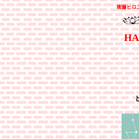
衛藤ヒロ
HA