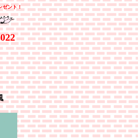
レゼント！
022
風