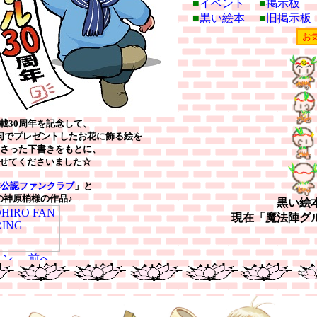
■
イベント
■
掲示板
■
黒い絵本
■
旧掲示板
載30周年を記念して、
同でプレゼントしたお花に飾る絵を
ださった下書きをもとに、
せてくださいました☆
公認ファンクラブ
」と
の神原梢様の作品♪
黒い絵
現在「魔法陣グ