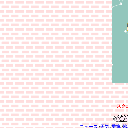
スク
ニュース
/
天気
/
乗換
/
地