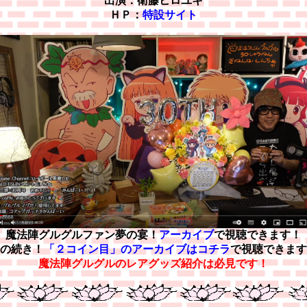
出演：衛藤ヒロユキ
ＨＰ：
特設サイト
魔法陣グルグルファン夢の宴！
アーカイブ
で視聴できます！
の続き！
「２コイン目」のアーカイブはコチラ
で視聴できます
魔法陣グルグルのレアグッズ紹介は必見です！