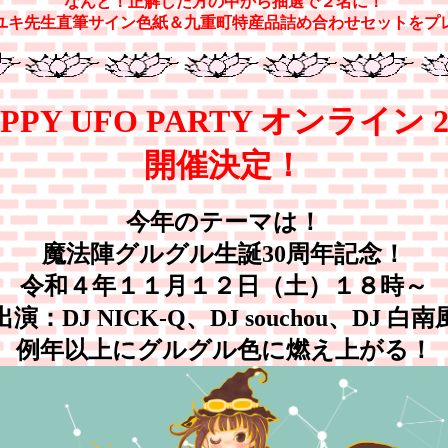
なんと！正解した方の中から抽選で２名に！
ユキ先生直筆サイン色紙＆九重町特産品詰め合わせセットをプ
PPY UFO PARTY オンライン 2
開催決定！
今年のテーマは！
魔法陣グルグル生誕30周年記念！
令和４年１１月１２日（土）１８時～
出演：DJ NICK-Q、DJ souchou、DJ 白南
例年以上にグルグル色に燃え上がる！