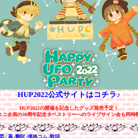
HUP2022公式サイトはコチラ♪
HUP2022の開催を記念したグッズ発売予定！
エニ企画の30周年記念タペストリーへのライブサイン会も同時
図
/
薬
/
翻訳
/
価格コム
/
歌詞