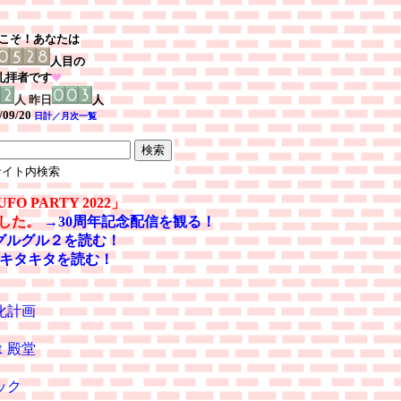
こそ！あなたは
人目の
礼拝者です
人 昨日
人
/09/20
日計／月次一覧
イト内検索
UFO PARTY 2022」
ました。
→30周年記念配信を観る！
グルグル２を読む！
キタキタを読む！
化計画
ｔ殿堂
ック