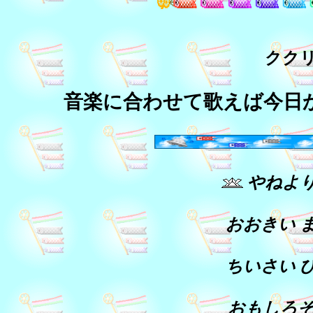
クク
音楽に合わせて歌えば今日
やねより
おおきい 
ちいさい 
おもしろそ