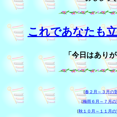
これであなたも立
「今日はありが
[
春２月～３月の
[
梅雨６月～７月の
[
秋１０月～１１月の